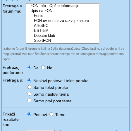
Pretraga u
forumima:
Izaberite forum ili forume u kojima želite da pretražujete. Zbog brzine, svi podforumi se
mogu pretraživati tako što ćete izabrati roditeljki forum i omogućiti pretragu podforuma
ispod.
Pretražuj
Da
Ne
podforume:
Pretraga u:
Naslovi postova i tekst poruka
Samo tekst poruke
Samo naslovi tema
Samo prvi post teme
Prikaži
Postovi
Teme
rezultate
kao: