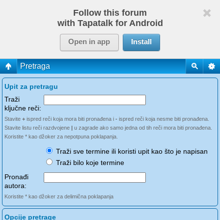
Follow this forum
with Tapatalk for Android
Open in app
Install
Pretraga
Upit za pretragu
Traži
ključne reči:
Stavite
+
ispred reči koja mora biti pronađena i
-
ispred reči koja nesme biti pronađena.
Stavite listu reči razdvojene
|
u zagrade ako samo jedna od tih reči mora biti pronađena.
Koristite * kao džoker za nepotpuna poklapanja.
Traži sve termine ili koristi upit kao što je napisan
Traži bilo koje termine
Pronađi
autora:
Koristite * kao džoker za delimična poklapanja
Opcije pretrage