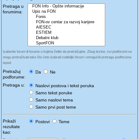
Pretraga u
forumima:
Izaberite forum ili forume u kojima želite da pretražujete. Zbog brzine, svi podforumi se
mogu pretraživati tako što ćete izabrati roditeljki forum i omogućiti pretragu podforuma
ispod.
Pretražuj
Da
Ne
podforume:
Pretraga u:
Naslovi postova i tekst poruka
Samo tekst poruke
Samo naslovi tema
Samo prvi post teme
Prikaži
Postovi
Teme
rezultate
kao: