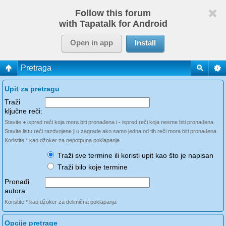
Follow this forum
with Tapatalk for Android
Open in app
Install
Pretraga
Upit za pretragu
Traži
ključne reči:
Stavite
+
ispred reči koja mora biti pronađena i
-
ispred reči koja nesme biti pronađena.
Stavite listu reči razdvojene
|
u zagrade ako samo jedna od tih reči mora biti pronađena.
Koristite * kao džoker za nepotpuna poklapanja.
Traži sve termine ili koristi upit kao što je napisan
Traži bilo koje termine
Pronađi
autora:
Koristite * kao džoker za delimična poklapanja
Opcije pretrage