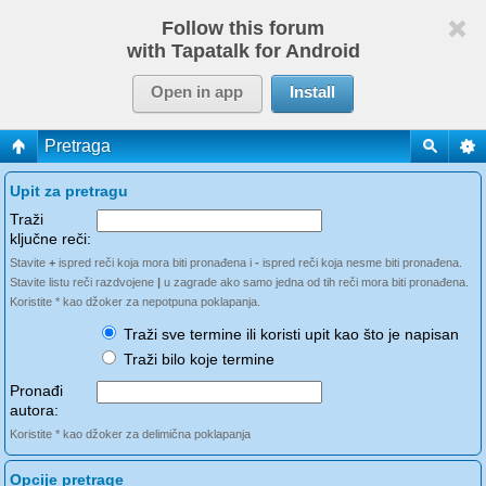
Follow this forum
with Tapatalk for Android
Open in app
Install
Pretraga
Upit za pretragu
Traži
ključne reči:
Stavite
+
ispred reči koja mora biti pronađena i
-
ispred reči koja nesme biti pronađena.
Stavite listu reči razdvojene
|
u zagrade ako samo jedna od tih reči mora biti pronađena.
Koristite * kao džoker za nepotpuna poklapanja.
Traži sve termine ili koristi upit kao što je napisan
Traži bilo koje termine
Pronađi
autora:
Koristite * kao džoker za delimična poklapanja
Opcije pretrage