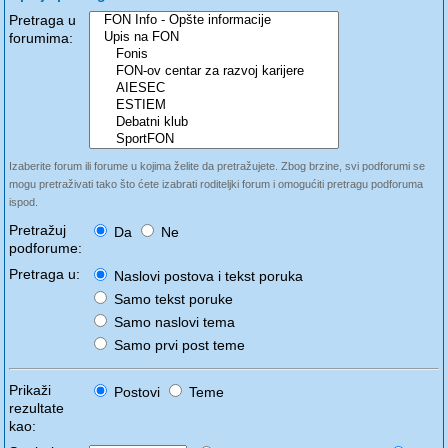
Pretraga u
forumima:
Izaberite forum ili forume u kojima želite da pretražujete. Zbog brzine, svi podforumi se
mogu pretraživati tako što ćete izabrati roditeljki forum i omogućiti pretragu podforuma
ispod.
Pretražuj
Da
Ne
podforume:
Pretraga u:
Naslovi postova i tekst poruka
Samo tekst poruke
Samo naslovi tema
Samo prvi post teme
Prikaži
Postovi
Teme
rezultate
kao: