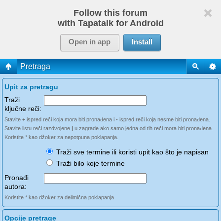
Follow this forum
with Tapatalk for Android
Open in app
Install
Pretraga
Upit za pretragu
Traži
ključne reči:
Stavite
+
ispred reči koja mora biti pronađena i
-
ispred reči koja nesme biti pronađena.
Stavite listu reči razdvojene
|
u zagrade ako samo jedna od tih reči mora biti pronađena.
Koristite * kao džoker za nepotpuna poklapanja.
Traži sve termine ili koristi upit kao što je napisan
Traži bilo koje termine
Pronađi
autora:
Koristite * kao džoker za delimična poklapanja
Opcije pretrage