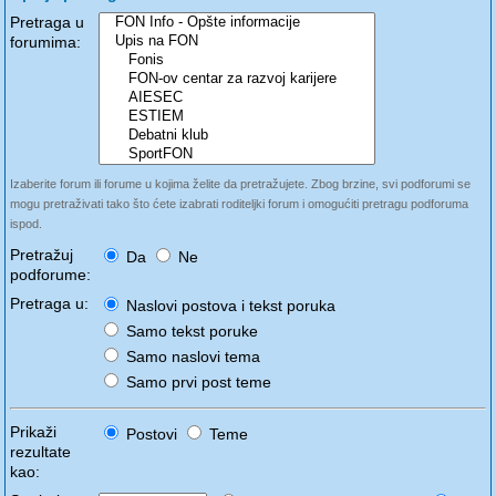
Pretraga u
forumima:
Izaberite forum ili forume u kojima želite da pretražujete. Zbog brzine, svi podforumi se
mogu pretraživati tako što ćete izabrati roditeljki forum i omogućiti pretragu podforuma
ispod.
Pretražuj
Da
Ne
podforume:
Pretraga u:
Naslovi postova i tekst poruka
Samo tekst poruke
Samo naslovi tema
Samo prvi post teme
Prikaži
Postovi
Teme
rezultate
kao: