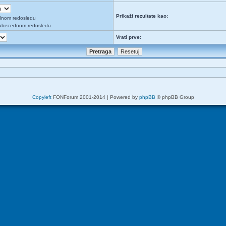
Prikaži rezultate kao:
dnom redosledu
abecednom redosledu
Vrati prve:
Copyleft
FONForum 2001-2014 | Powered by
phpBB
© phpBB Group