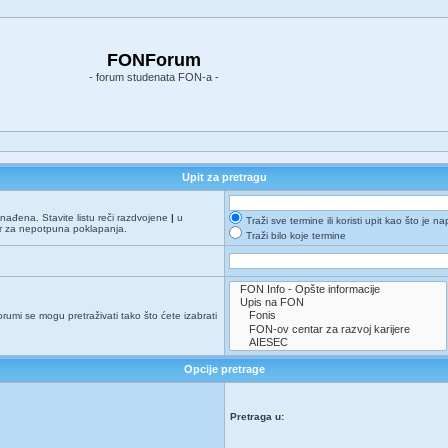
FONForum
- forum studenata FON-a -
Upit za pretragu
onađena. Stavite listu reči razdvojene
|
u
Traži sve termine ili koristi upit kao što je n
er za nepotpuna poklapanja.
Traži bilo koje termine
orumi se mogu pretraživati tako što ćete izabrati
Opcije pretrage
Pretraga u:
e