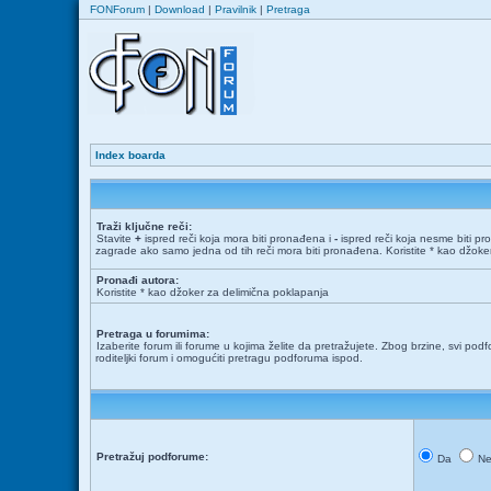
FONForum
|
Download
|
Pravilnik
|
Pretraga
Index boarda
Traži ključne reči:
Stavite
+
ispred reči koja mora biti pronađena i
-
ispred reči koja nesme biti pr
zagrade ako samo jedna od tih reči mora biti pronađena. Koristite * kao džok
Pronađi autora:
Koristite * kao džoker za delimična poklapanja
Pretraga u forumima:
Izaberite forum ili forume u kojima želite da pretražujete. Zbog brzine, svi podf
roditeljki forum i omogućiti pretragu podforuma ispod.
Pretražuj podforume:
Da
N