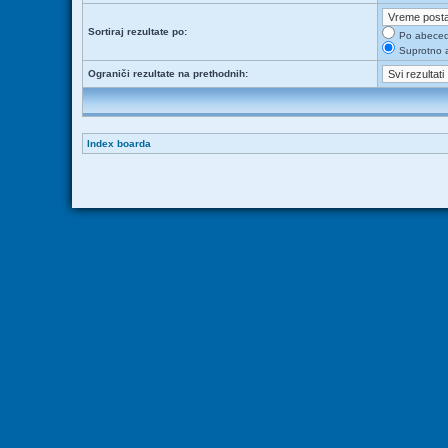
Sortiraj rezultate po:
Po abece
Suprotno 
Ograniči rezultate na prethodnih:
Index boarda