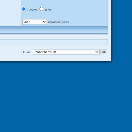
Postovi
Teme
karaktera posta
Idi na: