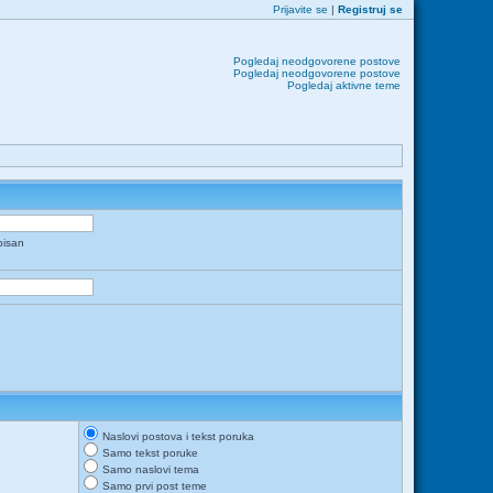
Prijavite se
|
Registruj se
Pogledaj neodgovorene postove
Pogledaj neodgovorene postove
Pogledaj aktivne teme
apisan
Naslovi postova i tekst poruka
Samo tekst poruke
Samo naslovi tema
Samo prvi post teme