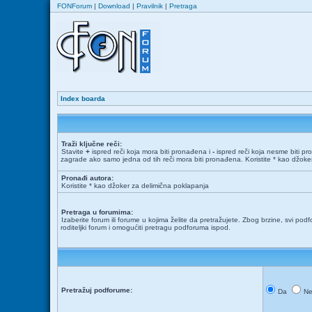
FONForum
|
Download
|
Pravilnik
|
Pretraga
Index boarda
Traži ključne reči:
Stavite
+
ispred reči koja mora biti pronađena i
-
ispred reči koja nesme biti pr
zagrade ako samo jedna od tih reči mora biti pronađena. Koristite * kao džok
Pronađi autora:
Koristite * kao džoker za delimična poklapanja
Pretraga u forumima:
Izaberite forum ili forume u kojima želite da pretražujete. Zbog brzine, svi podf
roditeljki forum i omogućiti pretragu podforuma ispod.
Pretražuj podforume:
Da
N