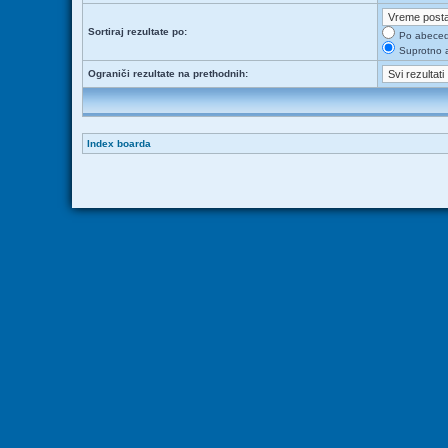
Sortiraj rezultate po:
Po abece
Suprotno 
Ograniči rezultate na prethodnih:
Index boarda