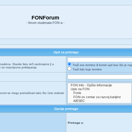
FONForum
- forum studenata FON-a -
Upit za pretragu
onađena. Stavite listu reči razdvojene
|
u
Traži sve termine ili koristi upit kao što je n
er za nepotpuna poklapanja.
Traži bilo koje termine
orumi se mogu pretraživati tako što ćete izabrati
Opcije pretrage
Pretraga u:
e