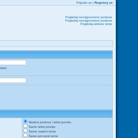
Prijavite se
|
Registruj se
Pogledaj neodgovorene postove
Pogledaj neodgovorene postove
Pogledaj aktivne teme
apisan
Naslovi postova i tekst poruka
Samo tekst poruke
Samo naslovi tema
Samo prvi post teme