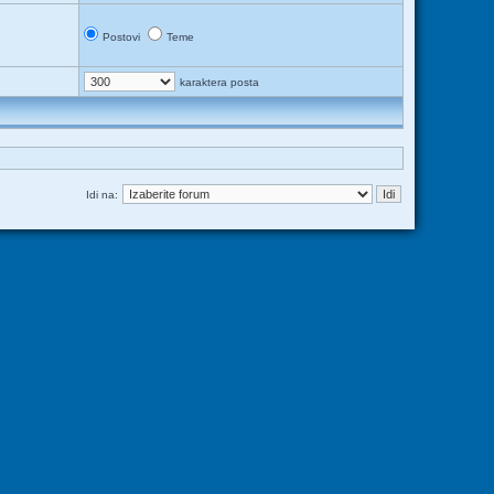
Postovi
Teme
karaktera posta
Idi na: