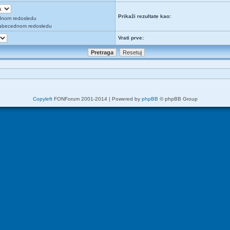
Prikaži rezultate kao:
dnom redosledu
abecednom redosledu
Vrati prve:
Copyleft
FONForum 2001-2014 | Powered by
phpBB
© phpBB Group