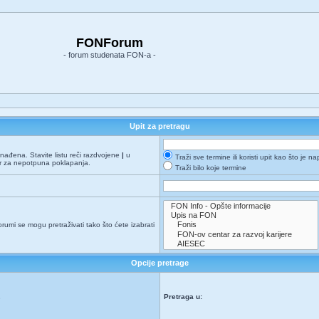
FONForum
- forum studenata FON-a -
Upit za pretragu
onađena. Stavite listu reči razdvojene
|
u
Traži sve termine ili koristi upit kao što je n
er za nepotpuna poklapanja.
Traži bilo koje termine
orumi se mogu pretraživati tako što ćete izabrati
Opcije pretrage
Pretraga u:
e