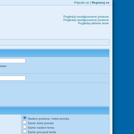
Prijavite se
|
Registruj se
Pogledaj neodgovorene postove
Pogledaj neodgovorene postove
Pogledaj aktivne teme
apisan
Naslovi postova i tekst poruka
Samo tekst poruke
Samo naslovi tema
Samo prvi post teme