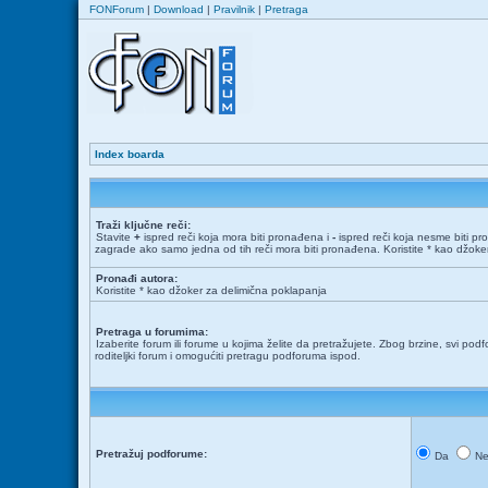
FONForum
|
Download
|
Pravilnik
|
Pretraga
Index boarda
Traži ključne reči:
Stavite
+
ispred reči koja mora biti pronađena i
-
ispred reči koja nesme biti pr
zagrade ako samo jedna od tih reči mora biti pronađena. Koristite * kao džok
Pronađi autora:
Koristite * kao džoker za delimična poklapanja
Pretraga u forumima:
Izaberite forum ili forume u kojima želite da pretražujete. Zbog brzine, svi podf
roditeljki forum i omogućiti pretragu podforuma ispod.
Pretražuj podforume:
Da
N