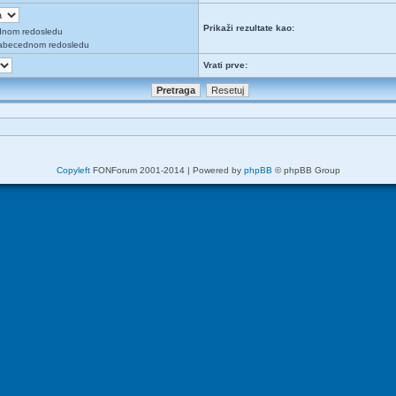
Prikaži rezultate kao:
dnom redosledu
abecednom redosledu
Vrati prve:
Copyleft
FONForum 2001-2014 | Powered by
phpBB
© phpBB Group