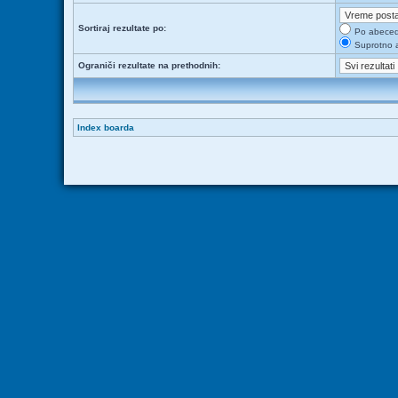
Sortiraj rezultate po:
Po abece
Suprotno 
Ograniči rezultate na prethodnih:
Index boarda