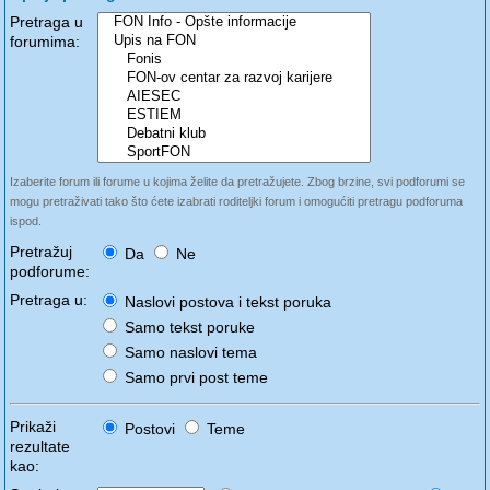
Pretraga u
forumima:
Izaberite forum ili forume u kojima želite da pretražujete. Zbog brzine, svi podforumi se
mogu pretraživati tako što ćete izabrati roditeljki forum i omogućiti pretragu podforuma
ispod.
Pretražuj
Da
Ne
podforume:
Pretraga u:
Naslovi postova i tekst poruka
Samo tekst poruke
Samo naslovi tema
Samo prvi post teme
Prikaži
Postovi
Teme
rezultate
kao: