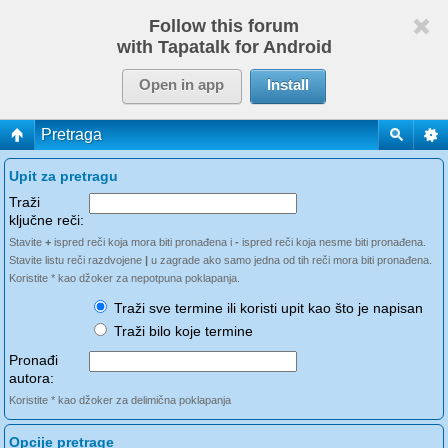
Follow this forum
with Tapatalk for Android
Open in app
Install
Pretraga
Upit za pretragu
Traži
ključne reči:
Stavite
+
ispred reči koja mora biti pronađena i
-
ispred reči koja nesme biti pronađena.
Stavite listu reči razdvojene
|
u zagrade ako samo jedna od tih reči mora biti pronađena.
Koristite * kao džoker za nepotpuna poklapanja.
Traži sve termine ili koristi upit kao što je napisan
Traži bilo koje termine
Pronađi
autora:
Koristite * kao džoker za delimična poklapanja
Opcije pretrage