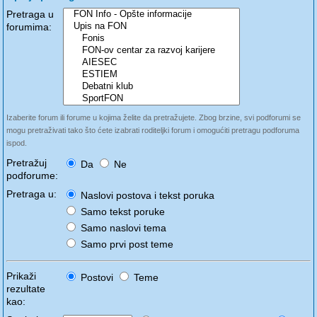
Pretraga u
forumima:
Izaberite forum ili forume u kojima želite da pretražujete. Zbog brzine, svi podforumi se
mogu pretraživati tako što ćete izabrati roditeljki forum i omogućiti pretragu podforuma
ispod.
Pretražuj
Da
Ne
podforume:
Pretraga u:
Naslovi postova i tekst poruka
Samo tekst poruke
Samo naslovi tema
Samo prvi post teme
Prikaži
Postovi
Teme
rezultate
kao: