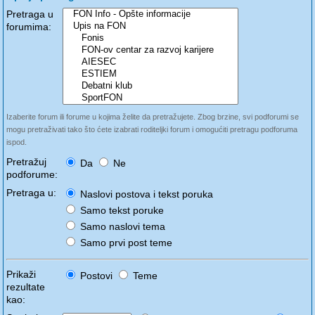
Pretraga u
forumima:
Izaberite forum ili forume u kojima želite da pretražujete. Zbog brzine, svi podforumi se
mogu pretraživati tako što ćete izabrati roditeljki forum i omogućiti pretragu podforuma
ispod.
Pretražuj
Da
Ne
podforume:
Pretraga u:
Naslovi postova i tekst poruka
Samo tekst poruke
Samo naslovi tema
Samo prvi post teme
Prikaži
Postovi
Teme
rezultate
kao: