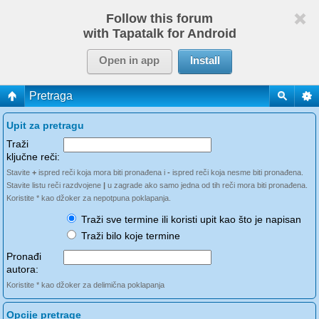
Follow this forum
with Tapatalk for Android
Open in app
Install
Pretraga
Upit za pretragu
Traži
ključne reči:
Stavite
+
ispred reči koja mora biti pronađena i
-
ispred reči koja nesme biti pronađena.
Stavite listu reči razdvojene
|
u zagrade ako samo jedna od tih reči mora biti pronađena.
Koristite * kao džoker za nepotpuna poklapanja.
Traži sve termine ili koristi upit kao što je napisan
Traži bilo koje termine
Pronađi
autora:
Koristite * kao džoker za delimična poklapanja
Opcije pretrage