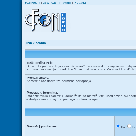
FONForum
|
Download
|
Pravilnik
|
Pretraga
Index boarda
Traži ključne reči:
Stavite
+
ispred reči koja mora biti pronađena i
-
ispred reči koja nesme biti pr
zagrade ako samo jedna od tih reči mora biti pronađena. Koristite * kao džok
Pronađi autora:
Koristite * kao džoker za delimična poklapanja
Pretraga u forumima:
Izaberite forum ili forume u kojima želite da pretražujete. Zbog brzine, svi podf
roditeljki forum i omogućiti pretragu podforuma ispod.
Pretražuj podforume:
Da
N