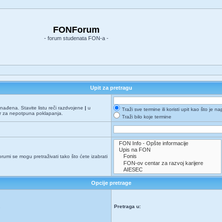
FONForum
- forum studenata FON-a -
Upit za pretragu
onađena. Stavite listu reči razdvojene
|
u
Traži sve termine ili koristi upit kao što je n
er za nepotpuna poklapanja.
Traži bilo koje termine
orumi se mogu pretraživati tako što ćete izabrati
Opcije pretrage
Pretraga u:
e