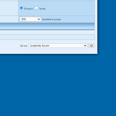
Postovi
Teme
karaktera posta
Idi na: