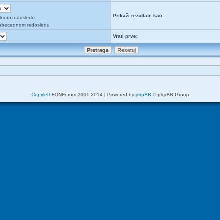
Prikaži rezultate kao:
dnom redosledu
abecednom redosledu
Vrati prve:
Copyleft
FONForum 2001-2014 | Powered by
phpBB
© phpBB Group