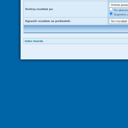
Sortiraj rezultate po:
Po abece
Suprotno 
Ograniči rezultate na prethodnih:
Index boarda