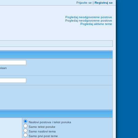
Prijavite se
|
Registruj se
Pogledaj neodgovorene postove
Pogledaj neodgovorene postove
Pogledaj aktivne teme
apisan
Naslovi postova i tekst poruka
Samo tekst poruke
Samo naslovi tema
Samo prvi post teme