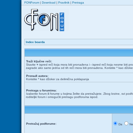
FONForum
|
Download
|
Pravilnik
|
Pretraga
Index boarda
Traži ključne reči:
Stavite
+
ispred reči koja mora biti pronađena i
-
ispred reči koja nesme biti pr
zagrade ako samo jedna od tih reči mora biti pronađena. Koristite * kao džok
Pronađi autora:
Koristite * kao džoker za delimična poklapanja
Pretraga u forumima:
Izaberite forum ili forume u kojima želite da pretražujete. Zbog brzine, svi podf
roditeljki forum i omogućiti pretragu podforuma ispod.
Pretražuj podforume:
Da
N