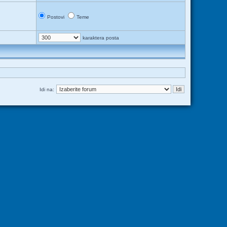
Postovi
Teme
karaktera posta
Idi na: