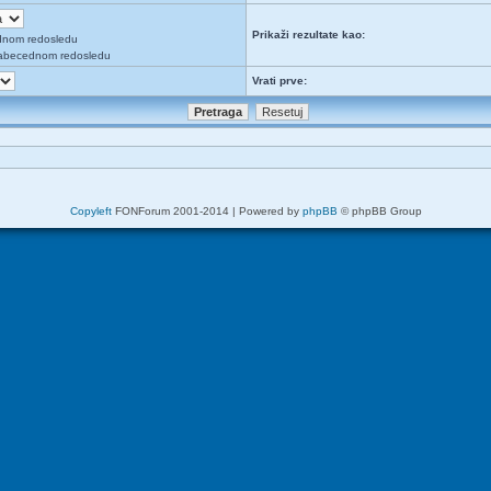
Prikaži rezultate kao:
dnom redosledu
abecednom redosledu
Vrati prve:
Copyleft
FONForum 2001-2014 | Powered by
phpBB
© phpBB Group