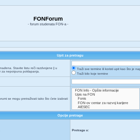
FONForum
- forum studenata FON-a -
Upit za pretragu
onađena. Stavite listu reči razdvojene
|
u
Traži sve termine ili koristi upit kao što je n
er za nepotpuna poklapanja.
Traži bilo koje termine
orumi se mogu pretraživati tako što ćete izabrati
Opcije pretrage
Pretraga u:
e