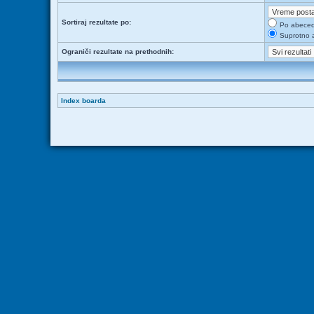
Sortiraj rezultate po:
Po abece
Suprotno 
Ograniči rezultate na prethodnih:
Index boarda