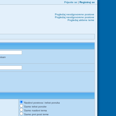
Prijavite se
|
Registruj se
Pogledaj neodgovorene postove
Pogledaj neodgovorene postove
Pogledaj aktivne teme
apisan
Naslovi postova i tekst poruka
Samo tekst poruke
Samo naslovi tema
Samo prvi post teme