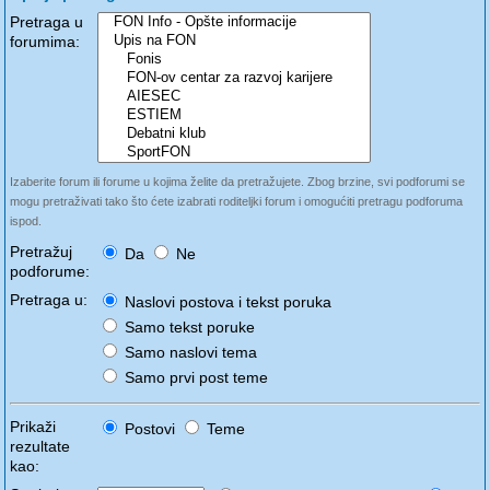
Pretraga u
forumima:
Izaberite forum ili forume u kojima želite da pretražujete. Zbog brzine, svi podforumi se
mogu pretraživati tako što ćete izabrati roditeljki forum i omogućiti pretragu podforuma
ispod.
Pretražuj
Da
Ne
podforume:
Pretraga u:
Naslovi postova i tekst poruka
Samo tekst poruke
Samo naslovi tema
Samo prvi post teme
Prikaži
Postovi
Teme
rezultate
kao: