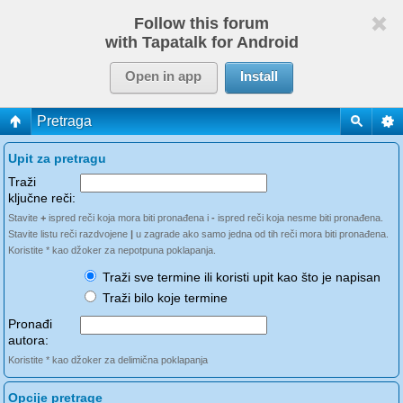
Follow this forum
with Tapatalk for Android
Open in app
Install
Pretraga
Upit za pretragu
Traži
ključne reči:
Stavite
+
ispred reči koja mora biti pronađena i
-
ispred reči koja nesme biti pronađena.
Stavite listu reči razdvojene
|
u zagrade ako samo jedna od tih reči mora biti pronađena.
Koristite * kao džoker za nepotpuna poklapanja.
Traži sve termine ili koristi upit kao što je napisan
Traži bilo koje termine
Pronađi
autora:
Koristite * kao džoker za delimična poklapanja
Opcije pretrage