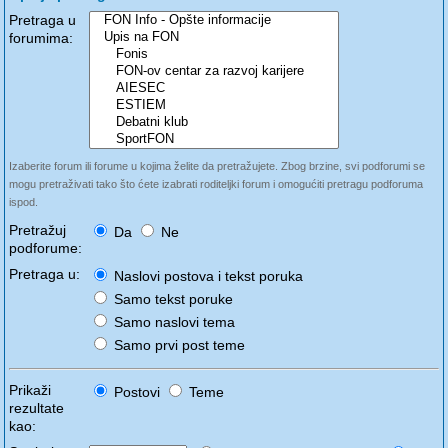
Pretraga u
forumima:
Izaberite forum ili forume u kojima želite da pretražujete. Zbog brzine, svi podforumi se
mogu pretraživati tako što ćete izabrati roditeljki forum i omogućiti pretragu podforuma
ispod.
Pretražuj
Da
Ne
podforume:
Pretraga u:
Naslovi postova i tekst poruka
Samo tekst poruke
Samo naslovi tema
Samo prvi post teme
Prikaži
Postovi
Teme
rezultate
kao: