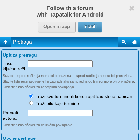
Follow this forum
with Tapatalk for Android
Open in app
Install
Pretraga
Upit za pretragu
Traži
ključne reči:
Stavite
+
ispred reči koja mora biti pronađena i
-
ispred reči koja nesme biti pronađena.
Stavite listu reči razdvojene
|
u zagrade ako samo jedna od tih reči mora biti pronađena.
Koristite * kao džoker za nepotpuna poklapanja.
Traži sve termine ili koristi upit kao što je napisan
Traži bilo koje termine
Pronađi
autora:
Koristite * kao džoker za delimična poklapanja
Opcije pretrage