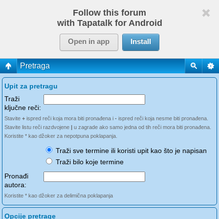
Follow this forum
with Tapatalk for Android
Open in app
Install
Pretraga
Upit za pretragu
Traži
ključne reči:
Stavite
+
ispred reči koja mora biti pronađena i
-
ispred reči koja nesme biti pronađena.
Stavite listu reči razdvojene
|
u zagrade ako samo jedna od tih reči mora biti pronađena.
Koristite * kao džoker za nepotpuna poklapanja.
Traži sve termine ili koristi upit kao što je napisan
Traži bilo koje termine
Pronađi
autora:
Koristite * kao džoker za delimična poklapanja
Opcije pretrage