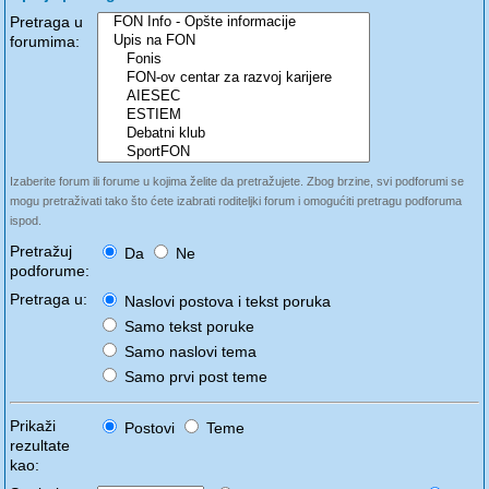
Pretraga u
forumima:
Izaberite forum ili forume u kojima želite da pretražujete. Zbog brzine, svi podforumi se
mogu pretraživati tako što ćete izabrati roditeljki forum i omogućiti pretragu podforuma
ispod.
Pretražuj
Da
Ne
podforume:
Pretraga u:
Naslovi postova i tekst poruka
Samo tekst poruke
Samo naslovi tema
Samo prvi post teme
Prikaži
Postovi
Teme
rezultate
kao: