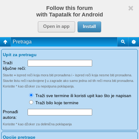
Follow this forum
with Tapatalk for Android
Open in app
Install
Pretraga
Upit za pretragu
Traži
ključne reči:
Stavite
+
ispred reči koja mora biti pronađena i
-
ispred reči koja nesme biti pronađena.
Stavite listu reči razdvojene
|
u zagrade ako samo jedna od tih reči mora biti pronađena.
Koristite * kao džoker za nepotpuna poklapanja.
Traži sve termine ili koristi upit kao što je napisan
Traži bilo koje termine
Pronađi
autora:
Koristite * kao džoker za delimična poklapanja
Opcije pretrage