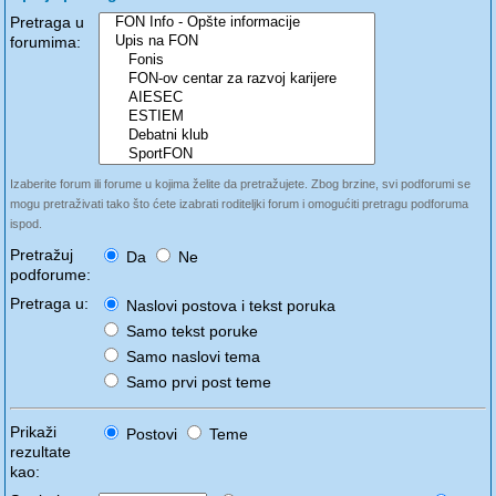
Pretraga u
forumima:
Izaberite forum ili forume u kojima želite da pretražujete. Zbog brzine, svi podforumi se
mogu pretraživati tako što ćete izabrati roditeljki forum i omogućiti pretragu podforuma
ispod.
Pretražuj
Da
Ne
podforume:
Pretraga u:
Naslovi postova i tekst poruka
Samo tekst poruke
Samo naslovi tema
Samo prvi post teme
Prikaži
Postovi
Teme
rezultate
kao: