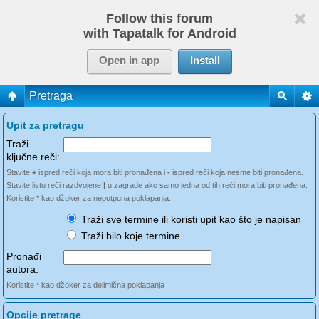
Follow this forum
with Tapatalk for Android
Open in app
Install
Pretraga
Upit za pretragu
Traži
ključne reči:
Stavite
+
ispred reči koja mora biti pronađena i
-
ispred reči koja nesme biti pronađena.
Stavite listu reči razdvojene
|
u zagrade ako samo jedna od tih reči mora biti pronađena.
Koristite * kao džoker za nepotpuna poklapanja.
Traži sve termine ili koristi upit kao što je napisan
Traži bilo koje termine
Pronađi
autora:
Koristite * kao džoker za delimična poklapanja
Opcije pretrage