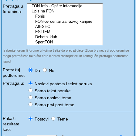
Pretraga u
forumima:
Izaberite forum ili forume u kojima želite da pretražujete. Zbog brzine, svi podforumi se
mogu pretraživati tako što ćete izabrati roditeljki forum i omogućiti pretragu podforuma
ispod.
Pretražuj
Da
Ne
podforume:
Pretraga u:
Naslovi postova i tekst poruka
Samo tekst poruke
Samo naslovi tema
Samo prvi post teme
Prikaži
Postovi
Teme
rezultate
kao: