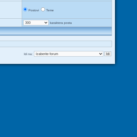
Postovi
Teme
karaktera posta
Idi na: