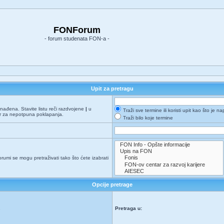
FONForum
- forum studenata FON-a -
Upit za pretragu
onađena. Stavite listu reči razdvojene
|
u
Traži sve termine ili koristi upit kao što je n
er za nepotpuna poklapanja.
Traži bilo koje termine
orumi se mogu pretraživati tako što ćete izabrati
Opcije pretrage
Pretraga u:
e