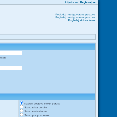
Prijavite se
|
Registruj se
Pogledaj neodgovorene postove
Pogledaj neodgovorene postove
Pogledaj aktivne teme
apisan
Naslovi postova i tekst poruka
Samo tekst poruke
Samo naslovi tema
Samo prvi post teme