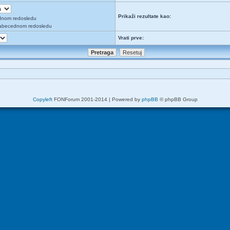
Prikaži rezultate kao:
dnom redosledu
abecednom redosledu
Vrati prve:
Copyleft
FONForum 2001-2014 | Powered by
phpBB
© phpBB Group