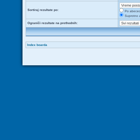
Sortiraj rezultate po:
Po abece
Suprotno 
Ograniči rezultate na prethodnih:
Index boarda