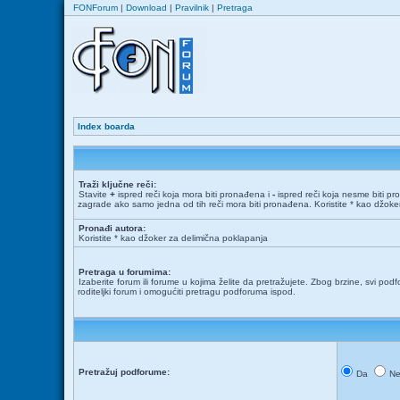
FONForum
|
Download
|
Pravilnik
|
Pretraga
Index boarda
Traži ključne reči:
Stavite
+
ispred reči koja mora biti pronađena i
-
ispred reči koja nesme biti pr
zagrade ako samo jedna od tih reči mora biti pronađena. Koristite * kao džok
Pronađi autora:
Koristite * kao džoker za delimična poklapanja
Pretraga u forumima:
Izaberite forum ili forume u kojima želite da pretražujete. Zbog brzine, svi podf
roditeljki forum i omogućiti pretragu podforuma ispod.
Pretražuj podforume:
Da
N