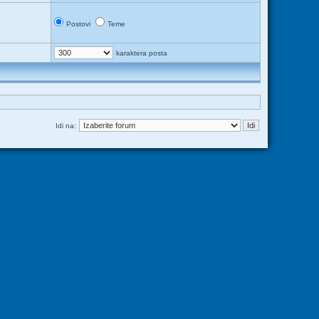
Postovi
Teme
karaktera posta
Idi na: