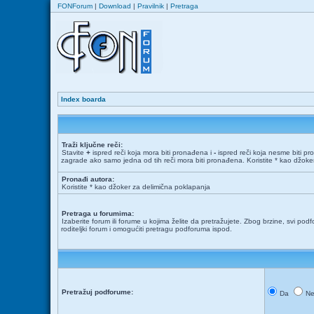
FONForum
|
Download
|
Pravilnik
|
Pretraga
Index boarda
Traži ključne reči:
Stavite
+
ispred reči koja mora biti pronađena i
-
ispred reči koja nesme biti pr
zagrade ako samo jedna od tih reči mora biti pronađena. Koristite * kao džok
Pronađi autora:
Koristite * kao džoker za delimična poklapanja
Pretraga u forumima:
Izaberite forum ili forume u kojima želite da pretražujete. Zbog brzine, svi podf
roditeljki forum i omogućiti pretragu podforuma ispod.
Pretražuj podforume:
Da
N