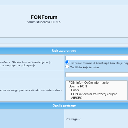
FONForum
- forum studenata FON-a -
Upit za pretragu
onađena. Stavite listu reči razdvojene
|
u
Traži sve termine ili koristi upit kao što je n
er za nepotpuna poklapanja.
Traži bilo koje termine
orumi se mogu pretraživati tako što ćete izabrati
Opcije pretrage
Pretraga u:
e