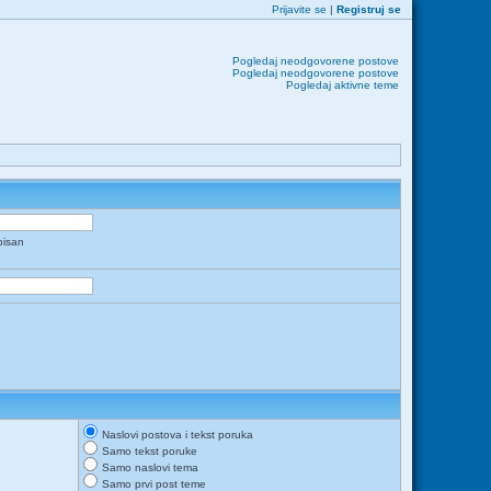
Prijavite se
|
Registruj se
Pogledaj neodgovorene postove
Pogledaj neodgovorene postove
Pogledaj aktivne teme
apisan
Naslovi postova i tekst poruka
Samo tekst poruke
Samo naslovi tema
Samo prvi post teme