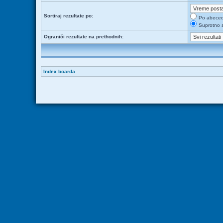
Sortiraj rezultate po:
Po abece
Suprotno 
Ograniči rezultate na prethodnih:
Index boarda