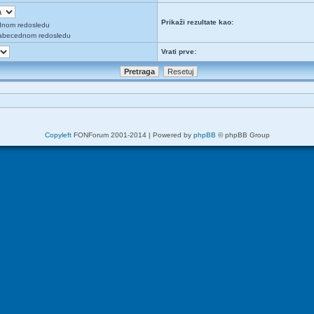
Prikaži rezultate kao:
dnom redosledu
abecednom redosledu
Vrati prve:
Copyleft
FONForum 2001-2014 | Powered by
phpBB
© phpBB Group