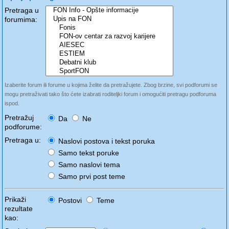
Pretraga u
forumima:
Izaberite forum ili forume u kojima želite da pretražujete. Zbog brzine, svi podforumi se
mogu pretraživati tako što ćete izabrati roditeljki forum i omogućiti pretragu podforuma
ispod.
Pretražuj
Da
Ne
podforume:
Pretraga u:
Naslovi postova i tekst poruka
Samo tekst poruke
Samo naslovi tema
Samo prvi post teme
Prikaži
Postovi
Teme
rezultate
kao: