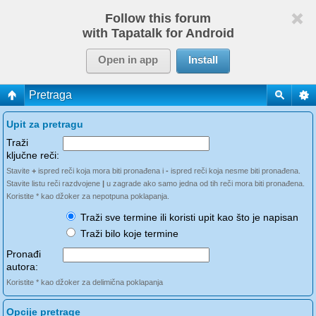
Follow this forum
with Tapatalk for Android
Open in app
Install
Pretraga
Upit za pretragu
Traži
ključne reči:
Stavite
+
ispred reči koja mora biti pronađena i
-
ispred reči koja nesme biti pronađena.
Stavite listu reči razdvojene
|
u zagrade ako samo jedna od tih reči mora biti pronađena.
Koristite * kao džoker za nepotpuna poklapanja.
Traži sve termine ili koristi upit kao što je napisan
Traži bilo koje termine
Pronađi
autora:
Koristite * kao džoker za delimična poklapanja
Opcije pretrage