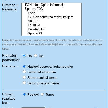
Pretraga u
forumima:
Izaberite forum ili forume u kojima želite da pretražujete. Zbog brzine, svi podforumi se
mogu pretraživati tako što ćete izabrati roditeljki forum i omogućiti pretragu podforuma
ispod.
Pretražuj
Da
Ne
podforume:
Pretraga u:
Naslovi postova i tekst poruka
Samo tekst poruke
Samo naslovi tema
Samo prvi post teme
Prikaži
Postovi
Teme
rezultate
kao: