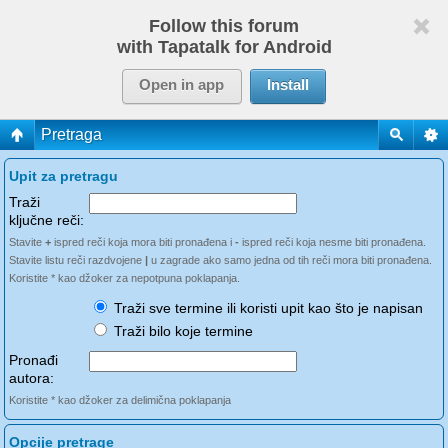
Follow this forum
with Tapatalk for Android
Open in app
Install
Pretraga
Upit za pretragu
Traži
ključne reči:
Stavite
+
ispred reči koja mora biti pronađena i
-
ispred reči koja nesme biti pronađena.
Stavite listu reči razdvojene
|
u zagrade ako samo jedna od tih reči mora biti pronađena.
Koristite * kao džoker za nepotpuna poklapanja.
Traži sve termine ili koristi upit kao što je napisan
Traži bilo koje termine
Pronađi
autora:
Koristite * kao džoker za delimična poklapanja
Opcije pretrage