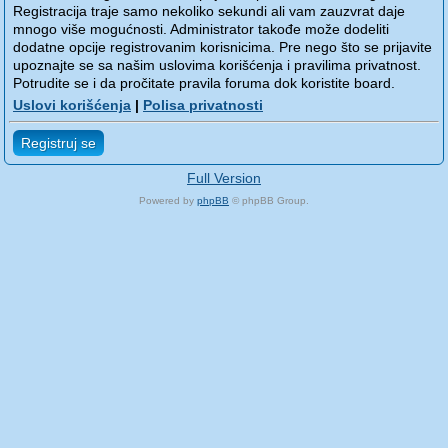
Registracija traje samo nekoliko sekundi ali vam zauzvrat daje
mnogo više mogućnosti. Administrator takođe može dodeliti
dodatne opcije registrovanim korisnicima. Pre nego što se prijavite
upoznajte se sa našim uslovima korišćenja i pravilima privatnost.
Potrudite se i da pročitate pravila foruma dok koristite board.
Uslovi korišćenja
|
Polisa privatnosti
Registruj se
Full Version
Powered by
phpBB
© phpBB Group.
phpBB Mobile / SEO by
Artodia
.