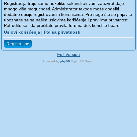
Registracija traje samo nekoliko sekundi ali vam zauzvrat daje
mnogo više mogućnosti. Administrator takođe može dodeliti
dodatne opcije registrovanim korisnicima. Pre nego što se prijavite
upoznajte se sa našim uslovima korišćenja i pravilima privatnost.
Potrudite se i da pročitate pravila foruma dok koristite board.
Uslovi korišćenja
|
Polisa privatnosti
Registruj se
Full Version
Powered by
phpBB
© phpBB Group.
phpBB Mobile / SEO by
Artodia
.