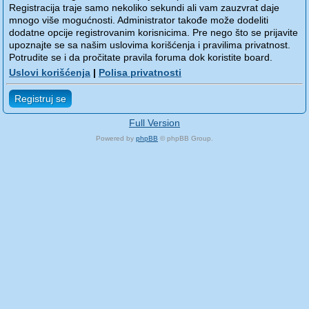
Registracija traje samo nekoliko sekundi ali vam zauzvrat daje
mnogo više mogućnosti. Administrator takođe može dodeliti
dodatne opcije registrovanim korisnicima. Pre nego što se prijavite
upoznajte se sa našim uslovima korišćenja i pravilima privatnost.
Potrudite se i da pročitate pravila foruma dok koristite board.
Uslovi korišćenja
|
Polisa privatnosti
Registruj se
Full Version
Powered by
phpBB
© phpBB Group.
phpBB Mobile / SEO by
Artodia
.