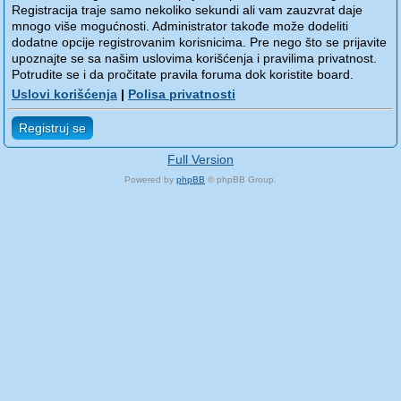
Registracija traje samo nekoliko sekundi ali vam zauzvrat daje
mnogo više mogućnosti. Administrator takođe može dodeliti
dodatne opcije registrovanim korisnicima. Pre nego što se prijavite
upoznajte se sa našim uslovima korišćenja i pravilima privatnost.
Potrudite se i da pročitate pravila foruma dok koristite board.
Uslovi korišćenja
|
Polisa privatnosti
Registruj se
Full Version
Powered by
phpBB
© phpBB Group.
phpBB Mobile / SEO by
Artodia
.