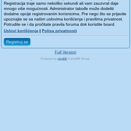
Registracija traje samo nekoliko sekundi ali vam zauzvrat daje
mnogo više mogućnosti. Administrator takođe može dodeliti
dodatne opcije registrovanim korisnicima. Pre nego što se prijavite
upoznajte se sa našim uslovima korišćenja i pravilima privatnost.
Potrudite se i da pročitate pravila foruma dok koristite board.
Uslovi korišćenja
|
Polisa privatnosti
Registruj se
Full Version
Powered by
phpBB
© phpBB Group.
phpBB Mobile / SEO by
Artodia
.