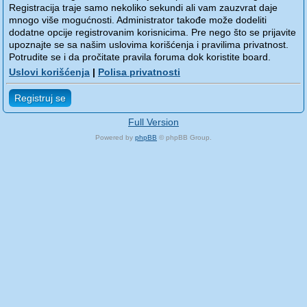
Registracija traje samo nekoliko sekundi ali vam zauzvrat daje
mnogo više mogućnosti. Administrator takođe može dodeliti
dodatne opcije registrovanim korisnicima. Pre nego što se prijavite
upoznajte se sa našim uslovima korišćenja i pravilima privatnost.
Potrudite se i da pročitate pravila foruma dok koristite board.
Uslovi korišćenja
|
Polisa privatnosti
Registruj se
Full Version
Powered by
phpBB
© phpBB Group.
phpBB Mobile / SEO by
Artodia
.