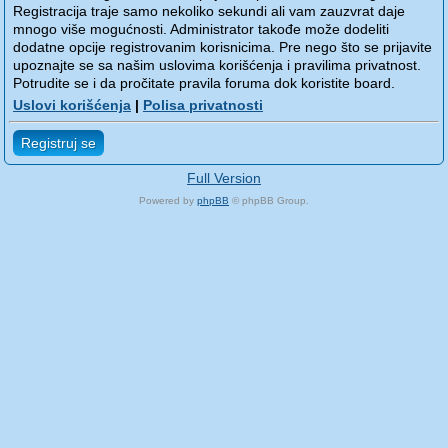
Registracija traje samo nekoliko sekundi ali vam zauzvrat daje
mnogo više mogućnosti. Administrator takođe može dodeliti
dodatne opcije registrovanim korisnicima. Pre nego što se prijavite
upoznajte se sa našim uslovima korišćenja i pravilima privatnost.
Potrudite se i da pročitate pravila foruma dok koristite board.
Uslovi korišćenja
|
Polisa privatnosti
Registruj se
Full Version
Powered by
phpBB
© phpBB Group.
phpBB Mobile / SEO by
Artodia
.