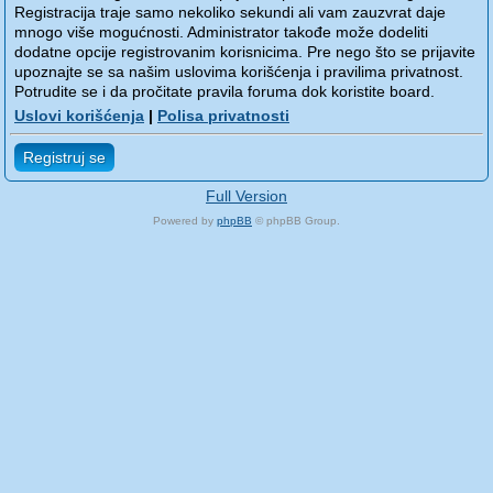
Registracija traje samo nekoliko sekundi ali vam zauzvrat daje
mnogo više mogućnosti. Administrator takođe može dodeliti
dodatne opcije registrovanim korisnicima. Pre nego što se prijavite
upoznajte se sa našim uslovima korišćenja i pravilima privatnost.
Potrudite se i da pročitate pravila foruma dok koristite board.
Uslovi korišćenja
|
Polisa privatnosti
Registruj se
Full Version
Powered by
phpBB
© phpBB Group.
phpBB Mobile / SEO by
Artodia
.