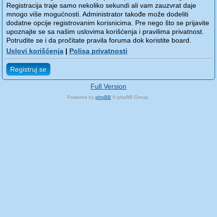
Registracija traje samo nekoliko sekundi ali vam zauzvrat daje
mnogo više mogućnosti. Administrator takođe može dodeliti
dodatne opcije registrovanim korisnicima. Pre nego što se prijavite
upoznajte se sa našim uslovima korišćenja i pravilima privatnost.
Potrudite se i da pročitate pravila foruma dok koristite board.
Uslovi korišćenja
|
Polisa privatnosti
Registruj se
Full Version
Powered by
phpBB
© phpBB Group.
phpBB Mobile / SEO by
Artodia
.