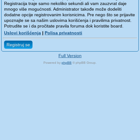
Registracija traje samo nekoliko sekundi ali vam zauzvrat daje
mnogo više mogućnosti. Administrator takođe može dodeliti
dodatne opcije registrovanim korisnicima. Pre nego što se prijavite
upoznajte se sa našim uslovima korišćenja i pravilima privatnost.
Potrudite se i da pročitate pravila foruma dok koristite board.
Uslovi korišćenja
|
Polisa privatnosti
Registruj se
Full Version
Powered by
phpBB
© phpBB Group.
phpBB Mobile / SEO by
Artodia
.