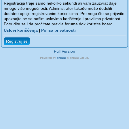
Registracija traje samo nekoliko sekundi ali vam zauzvrat daje
mnogo više mogućnosti. Administrator takođe može dodeliti
dodatne opcije registrovanim korisnicima. Pre nego što se prijavite
upoznajte se sa našim uslovima korišćenja i pravilima privatnost.
Potrudite se i da pročitate pravila foruma dok koristite board.
Uslovi korišćenja
|
Polisa privatnosti
Registruj se
Full Version
Powered by
phpBB
© phpBB Group.
phpBB Mobile / SEO by
Artodia
.