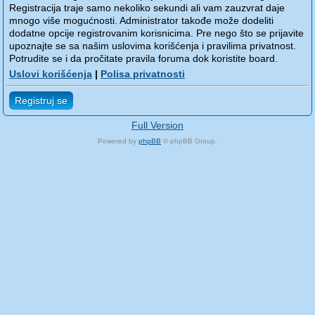
Registracija traje samo nekoliko sekundi ali vam zauzvrat daje
mnogo više mogućnosti. Administrator takođe može dodeliti
dodatne opcije registrovanim korisnicima. Pre nego što se prijavite
upoznajte se sa našim uslovima korišćenja i pravilima privatnost.
Potrudite se i da pročitate pravila foruma dok koristite board.
Uslovi korišćenja
|
Polisa privatnosti
Registruj se
Full Version
Powered by
phpBB
© phpBB Group.
phpBB Mobile / SEO by
Artodia
.