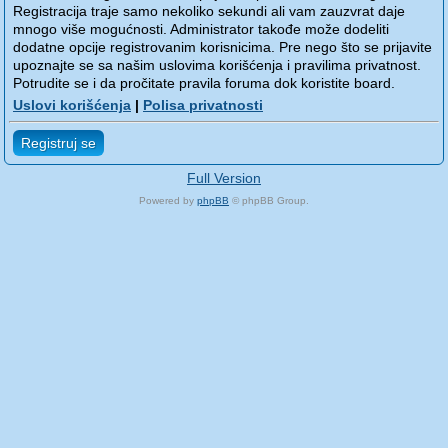
Registracija traje samo nekoliko sekundi ali vam zauzvrat daje
mnogo više mogućnosti. Administrator takođe može dodeliti
dodatne opcije registrovanim korisnicima. Pre nego što se prijavite
upoznajte se sa našim uslovima korišćenja i pravilima privatnost.
Potrudite se i da pročitate pravila foruma dok koristite board.
Uslovi korišćenja
|
Polisa privatnosti
Registruj se
Full Version
Powered by
phpBB
© phpBB Group.
phpBB Mobile / SEO by
Artodia
.