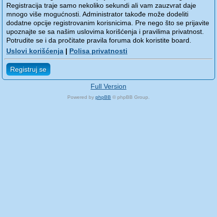
Registracija traje samo nekoliko sekundi ali vam zauzvrat daje
mnogo više mogućnosti. Administrator takođe može dodeliti
dodatne opcije registrovanim korisnicima. Pre nego što se prijavite
upoznajte se sa našim uslovima korišćenja i pravilima privatnost.
Potrudite se i da pročitate pravila foruma dok koristite board.
Uslovi korišćenja
|
Polisa privatnosti
Registruj se
Full Version
Powered by
phpBB
© phpBB Group.
phpBB Mobile / SEO by
Artodia
.