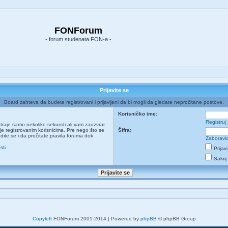
FONForum
- forum studenata FON-a -
Prijavite se
Board zahteva da budete registrovani i prijavljeni da bi mogli da gledate nepročitane postove.
Korisničko ime:
Registruj
ja traje samo nekoliko sekundi ali vam zauzvrat
e registrovanim korisnicima. Pre nego što se
Šifra:
udite se i da pročitate pravila foruma dok
Zaboravio
sti
Prijav
Sakrij
Copyleft
FONForum 2001-2014 | Powered by
phpBB
© phpBB Group