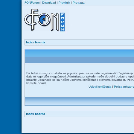
FONForum
|
Download
|
Pravilnik
|
Pretraga
Index boarda
Da bi bili u mogućnosti da se prijavite, prvo se morate registrovati. Registraci
daje mnogo više mogućnosti. Administrator takođe može dodeliti dodatne opcij
prijavite upoznajte se sa našim uslovima korišćenja i pravilima privatnost. Potr
koristite board.
Uslovi korišćenja
|
Polisa privatno
Index boarda