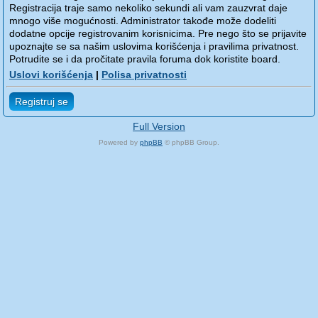
Registracija traje samo nekoliko sekundi ali vam zauzvrat daje
mnogo više mogućnosti. Administrator takođe može dodeliti
dodatne opcije registrovanim korisnicima. Pre nego što se prijavite
upoznajte se sa našim uslovima korišćenja i pravilima privatnost.
Potrudite se i da pročitate pravila foruma dok koristite board.
Uslovi korišćenja
|
Polisa privatnosti
Registruj se
Full Version
Powered by
phpBB
© phpBB Group.
phpBB Mobile / SEO by
Artodia
.