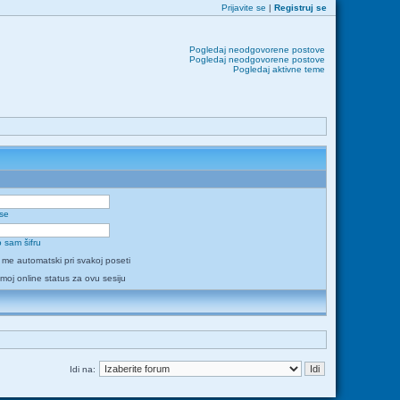
Prijavite se
|
Registruj se
Pogledaj neodgovorene postove
Pogledaj neodgovorene postove
Pogledaj aktivne teme
 se
 sam šifru
i me automatski pri svakoj poseti
 moj online status za ovu sesiju
Idi na: