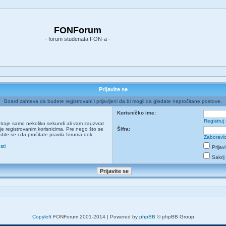
FONForum
- forum studenata FON-a -
Prijavite se
Board zahteva da budete registrovani i prijavljeni da bi mogli da gledate nepročitane postove.
Korisničko ime:
Registruj
ja traje samo nekoliko sekundi ali vam zauzvrat
e registrovanim korisnicima. Pre nego što se
Šifra:
udite se i da pročitate pravila foruma dok
Zaboravio
sti
Prijav
Sakrij
Copyleft
FONForum 2001-2014 | Powered by
phpBB
© phpBB Group