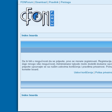
FONForum
|
Download
|
Pravilnik
|
Pretraga
Index boarda
Da bi bili u mogućnosti da se prijavite, prvo se morate registrovati. Registraci
daje mnogo više mogućnosti. Administrator takođe može dodeliti dodatne opcij
prijavite upoznajte se sa našim uslovima korišćenja i pravilima privatnost. Potr
koristite board.
Uslovi korišćenja
|
Polisa privatno
Index boarda