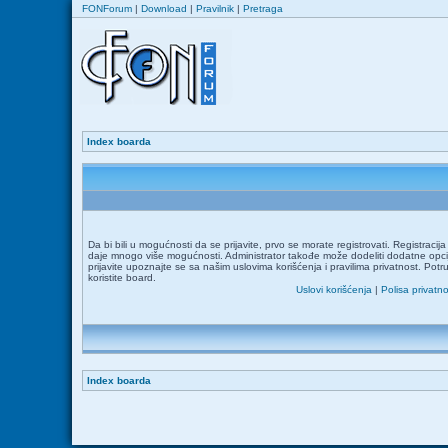
FONForum
|
Download
|
Pravilnik
|
Pretraga
Index boarda
Da bi bili u mogućnosti da se prijavite, prvo se morate registrovati. Registraci
daje mnogo više mogućnosti. Administrator takođe može dodeliti dodatne opcij
prijavite upoznajte se sa našim uslovima korišćenja i pravilima privatnost. Potr
koristite board.
Uslovi korišćenja
|
Polisa privatno
Index boarda