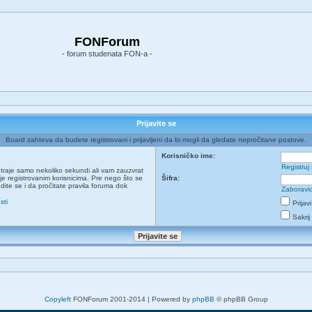
FONForum
- forum studenata FON-a -
Prijavite se
Board zahteva da budete registrovani i prijavljeni da bi mogli da gledate nepročitane postove.
Korisničko ime:
Registruj
ja traje samo nekoliko sekundi ali vam zauzvrat
e registrovanim korisnicima. Pre nego što se
Šifra:
udite se i da pročitate pravila foruma dok
Zaboravio
sti
Prijav
Sakrij
Copyleft
FONForum 2001-2014 | Powered by
phpBB
© phpBB Group