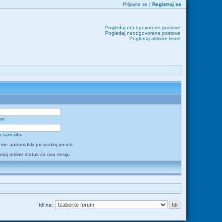
Prijavite se
|
Registruj se
Pogledaj neodgovorene postove
Pogledaj neodgovorene postove
Pogledaj aktivne teme
 se
 sam šifru
i me automatski pri svakoj poseti
 moj online status za ovu sesiju
Idi na: