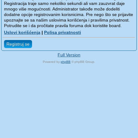
Registracija traje samo nekoliko sekundi ali vam zauzvrat daje
mnogo više mogućnosti. Administrator takođe može dodeliti
dodatne opcije registrovanim korisnicima. Pre nego što se prijavite
upoznajte se sa našim uslovima korišćenja i pravilima privatnost.
Potrudite se i da pročitate pravila foruma dok koristite board.
Uslovi korišćenja
|
Polisa privatnosti
Registruj se
Full Version
Powered by
phpBB
© phpBB Group.
phpBB Mobile / SEO by
Artodia
.