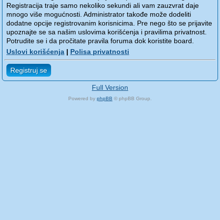
Registracija traje samo nekoliko sekundi ali vam zauzvrat daje
mnogo više mogućnosti. Administrator takođe može dodeliti
dodatne opcije registrovanim korisnicima. Pre nego što se prijavite
upoznajte se sa našim uslovima korišćenja i pravilima privatnost.
Potrudite se i da pročitate pravila foruma dok koristite board.
Uslovi korišćenja
|
Polisa privatnosti
Registruj se
Full Version
Powered by
phpBB
© phpBB Group.
phpBB Mobile / SEO by
Artodia
.