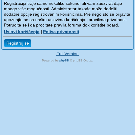
Registracija traje samo nekoliko sekundi ali vam zauzvrat daje
mnogo više mogućnosti. Administrator takođe može dodeliti
dodatne opcije registrovanim korisnicima. Pre nego što se prijavite
upoznajte se sa našim uslovima korišćenja i pravilima privatnost.
Potrudite se i da pročitate pravila foruma dok koristite board.
Uslovi korišćenja
|
Polisa privatnosti
Registruj se
Full Version
Powered by
phpBB
© phpBB Group.
phpBB Mobile / SEO by
Artodia
.