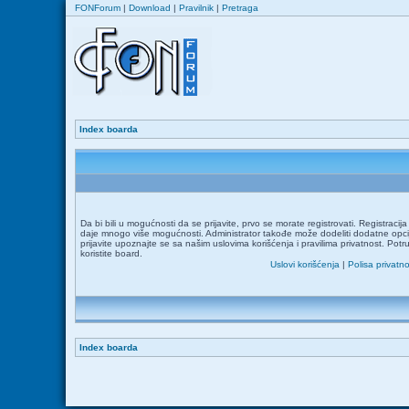
FONForum
|
Download
|
Pravilnik
|
Pretraga
Index boarda
Da bi bili u mogućnosti da se prijavite, prvo se morate registrovati. Registraci
daje mnogo više mogućnosti. Administrator takođe može dodeliti dodatne opcij
prijavite upoznajte se sa našim uslovima korišćenja i pravilima privatnost. Potr
koristite board.
Uslovi korišćenja
|
Polisa privatno
Index boarda