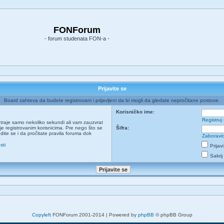
FONForum
- forum studenata FON-a -
Prijavite se
Board zahteva da budete registrovani i prijavljeni da bi mogli da gledate nepročitane postove.
Korisničko ime:
Registruj
ja traje samo nekoliko sekundi ali vam zauzvrat
e registrovanim korisnicima. Pre nego što se
Šifra:
udite se i da pročitate pravila foruma dok
Zaboravio
sti
Prijav
Sakrij
Copyleft
FONForum 2001-2014 | Powered by
phpBB
© phpBB Group