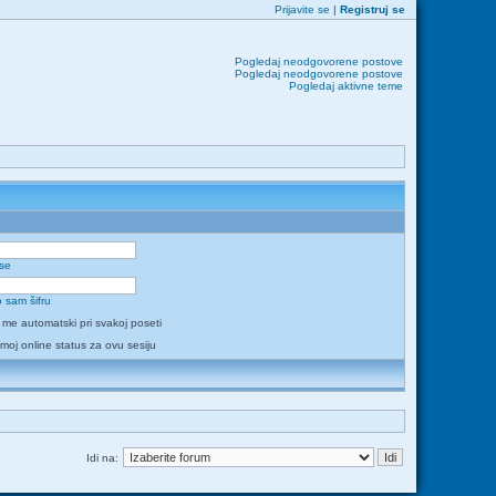
Prijavite se
|
Registruj se
Pogledaj neodgovorene postove
Pogledaj neodgovorene postove
Pogledaj aktivne teme
 se
 sam šifru
i me automatski pri svakoj poseti
 moj online status za ovu sesiju
Idi na: