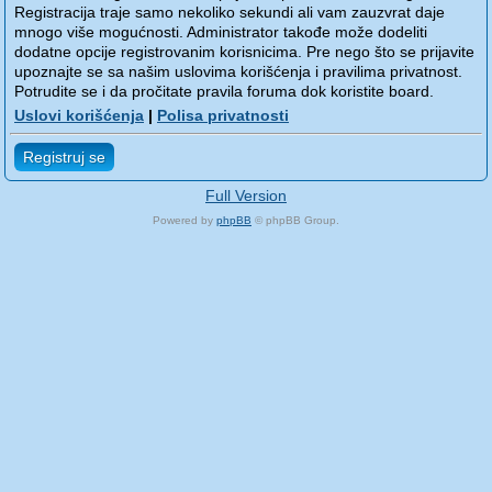
Registracija traje samo nekoliko sekundi ali vam zauzvrat daje
mnogo više mogućnosti. Administrator takođe može dodeliti
dodatne opcije registrovanim korisnicima. Pre nego što se prijavite
upoznajte se sa našim uslovima korišćenja i pravilima privatnost.
Potrudite se i da pročitate pravila foruma dok koristite board.
Uslovi korišćenja
|
Polisa privatnosti
Registruj se
Full Version
Powered by
phpBB
© phpBB Group.
phpBB Mobile / SEO by
Artodia
.