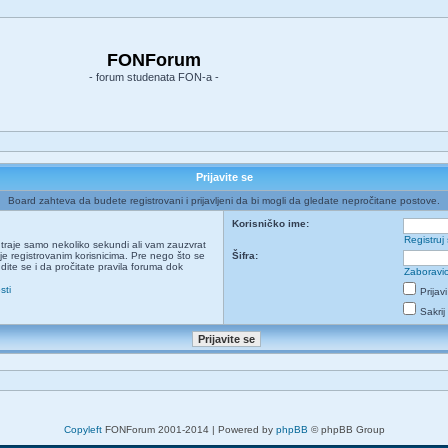
FONForum
- forum studenata FON-a -
Prijavite se
Board zahteva da budete registrovani i prijavljeni da bi mogli da gledate nepročitane postove.
Korisničko ime:
Registruj
ja traje samo nekoliko sekundi ali vam zauzvrat
e registrovanim korisnicima. Pre nego što se
Šifra:
udite se i da pročitate pravila foruma dok
Zaboravio
sti
Prijav
Sakrij
Copyleft
FONForum 2001-2014 | Powered by
phpBB
© phpBB Group