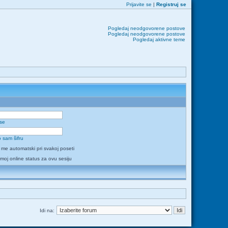
Prijavite se
|
Registruj se
Pogledaj neodgovorene postove
Pogledaj neodgovorene postove
Pogledaj aktivne teme
 se
 sam šifru
i me automatski pri svakoj poseti
 moj online status za ovu sesiju
Idi na: