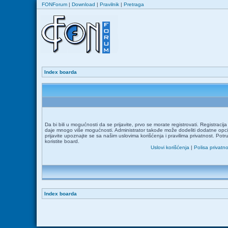
FONForum
|
Download
|
Pravilnik
|
Pretraga
Index boarda
Da bi bili u mogućnosti da se prijavite, prvo se morate registrovati. Registraci
daje mnogo više mogućnosti. Administrator takođe može dodeliti dodatne opcij
prijavite upoznajte se sa našim uslovima korišćenja i pravilima privatnost. Potr
koristite board.
Uslovi korišćenja
|
Polisa privatno
Index boarda