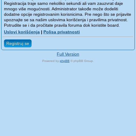
Registracija traje samo nekoliko sekundi ali vam zauzvrat daje
mnogo više mogućnosti. Administrator takođe može dodeliti
dodatne opcije registrovanim korisnicima. Pre nego što se prijavite
upoznajte se sa našim uslovima korišćenja i pravilima privatnost.
Potrudite se i da pročitate pravila foruma dok koristite board.
Uslovi korišćenja
|
Polisa privatnosti
Registruj se
Full Version
Powered by
phpBB
© phpBB Group.
phpBB Mobile / SEO by
Artodia
.