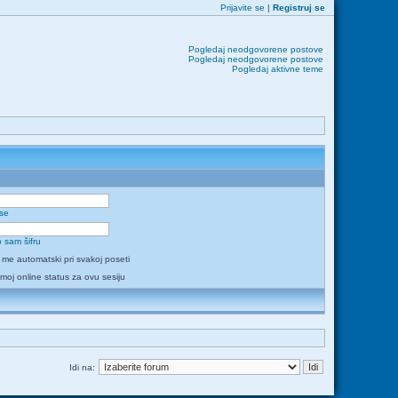
Prijavite se
|
Registruj se
Pogledaj neodgovorene postove
Pogledaj neodgovorene postove
Pogledaj aktivne teme
 se
 sam šifru
i me automatski pri svakoj poseti
 moj online status za ovu sesiju
Idi na: