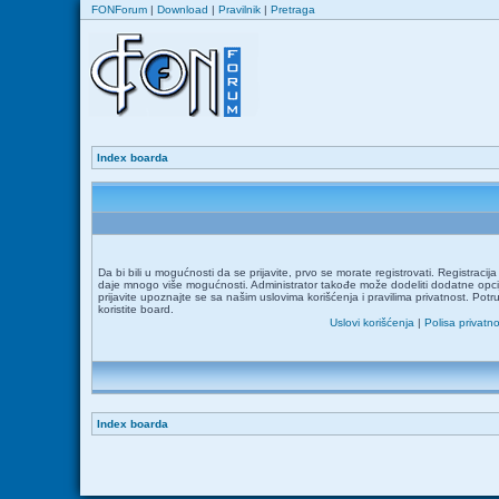
FONForum
|
Download
|
Pravilnik
|
Pretraga
Index boarda
Da bi bili u mogućnosti da se prijavite, prvo se morate registrovati. Registraci
daje mnogo više mogućnosti. Administrator takođe može dodeliti dodatne opcij
prijavite upoznajte se sa našim uslovima korišćenja i pravilima privatnost. Potr
koristite board.
Uslovi korišćenja
|
Polisa privatno
Index boarda