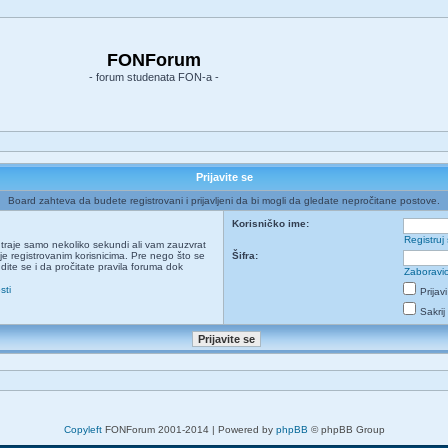
FONForum
- forum studenata FON-a -
Prijavite se
Board zahteva da budete registrovani i prijavljeni da bi mogli da gledate nepročitane postove.
Korisničko ime:
Registruj
ja traje samo nekoliko sekundi ali vam zauzvrat
e registrovanim korisnicima. Pre nego što se
Šifra:
udite se i da pročitate pravila foruma dok
Zaboravio
sti
Prijav
Sakrij
Copyleft
FONForum 2001-2014 | Powered by
phpBB
© phpBB Group