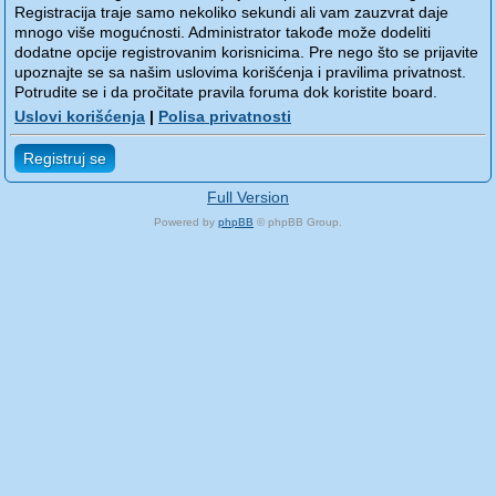
Registracija traje samo nekoliko sekundi ali vam zauzvrat daje
mnogo više mogućnosti. Administrator takođe može dodeliti
dodatne opcije registrovanim korisnicima. Pre nego što se prijavite
upoznajte se sa našim uslovima korišćenja i pravilima privatnost.
Potrudite se i da pročitate pravila foruma dok koristite board.
Uslovi korišćenja
|
Polisa privatnosti
Registruj se
Full Version
Powered by
phpBB
© phpBB Group.
phpBB Mobile / SEO by
Artodia
.