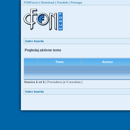
FONForum
|
Download
|
Pravilnik
|
Pretraga
Index boarda
Pogledaj aktivne teme
Teme
Autoru
Stranica
1
od
1
[ Pronađeno je 0 rezultata ]
Index boarda