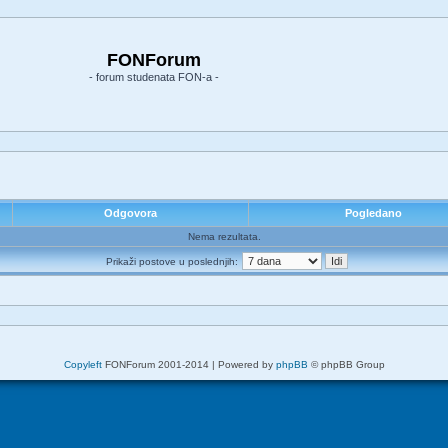
FONForum
- forum studenata FON-a -
Odgovora
Pogledano
Nema rezultata.
Prikaži postove u poslednjih:
Copyleft
FONForum 2001-2014 | Powered by
phpBB
© phpBB Group