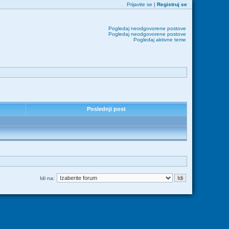
Prijavite se
|
Registruj se
Pogledaj neodgovorene postove
Pogledaj neodgovorene postove
Pogledaj aktivne teme
Poslednji post
Idi na: