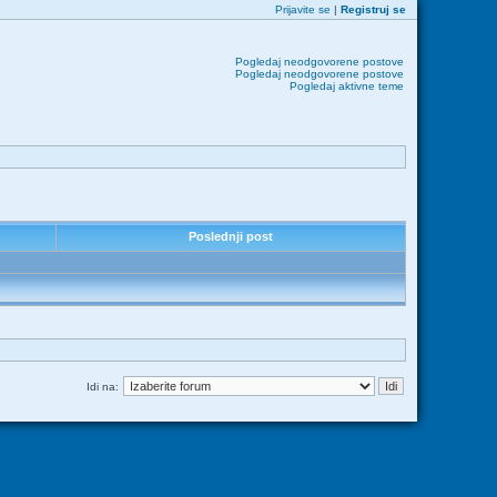
Prijavite se
|
Registruj se
Pogledaj neodgovorene postove
Pogledaj neodgovorene postove
Pogledaj aktivne teme
Poslednji post
Idi na: