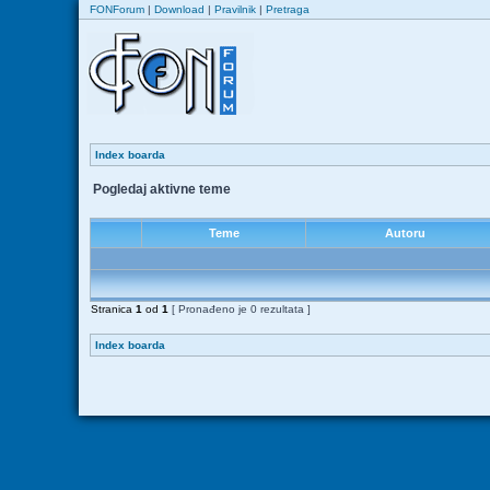
FONForum
|
Download
|
Pravilnik
|
Pretraga
Index boarda
Pogledaj aktivne teme
Teme
Autoru
Stranica
1
od
1
[ Pronađeno je 0 rezultata ]
Index boarda