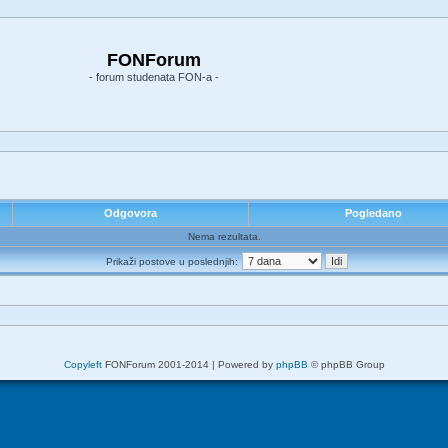
FONForum
- forum studenata FON-a -
Odgovora
Pogledano
Nema rezultata.
Prikaži postove u poslednjih:
Copyleft
FONForum 2001-2014 | Powered by
phpBB
© phpBB Group